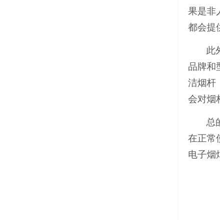
果是非
都会提
此
品牌和
洁烟杆
会对烟
总
在正常
电子烟